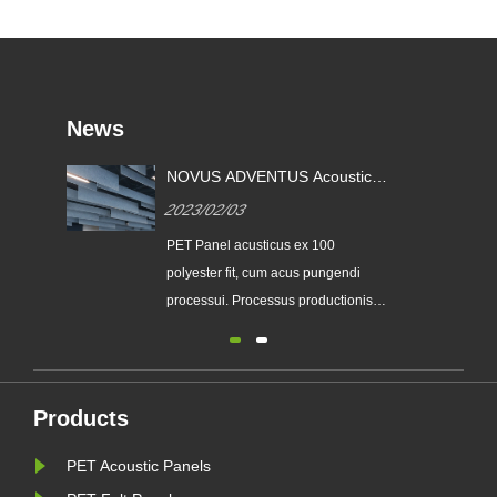
News
NOVUS ADVENTUS Acoustic
Baffles & Nubes
2023/02/03
PET Panel acusticus ex 100
polyester fit, cum acus pungendi
processui. Processus productionis
omnino physicus et eco-amicus est,
nulla vastitas aquae, emissiones,
vastitas, non tenaces, natura rari
acousticae tabulae sonum efficit
Products
effusio et thermas insulativas.
PET Acoustic Panels
PULLUS PULCHRIAE acousticae
tabulae a......