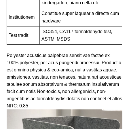
kindergarten, piano cella etc.
Constitue super laquearia directe cum
Institutionem
hardware
ISO354, CA117;
formaldehyde
test
,
Test tradit
ASTM, MSDS
Polyester acusticus palpebrae sensitivae factae ex
100% polyester, per acus pungendi processui. Productio
est omnino physica & eco-amica, nulla vastitas aquae,
emissiones, vastitas. non tenaces, natura rari acousticae
tabulae sonum absorptivum & thermarum insulativarum
facit cum notis Non-toxicis, non allergenicis, non-
irrigentibus ac formaldehydis dolatis non continet et altos
NRC: 0.85