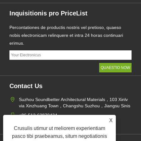
Inquisitionis pro PriceList
Percontationes de productis nostris vel pretioso, quaeso
nobis electronicam relinquere et intra 24 horas continuari
erimus.
Contact Us
Suzhou Soundbetter Architectural Materials，103 Xinlv
via Xinzhuang Town，Changshu Suzhou，Jiangsu Sinis
+86-512-62870424
X
jane@soundbetter.cn
Crusulis utimur ut meliorem experientiam
pasco tibi praebeamus, situm negotiationis