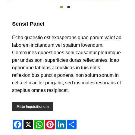
Sensit Panel
Echo quaestio est exasperans quae parum valet ad
laborem incitandum vel spatium fovendum.
Communes quaestiones soni causantur plerumque
per undas soni superficies duras reflectentes. Ideo
opportune tabulas acousticas in tuis notis
reflexionibus punctis ponens, non solum sonum in
cella efficaciter purgabit, sed ius moles resonans et
strepitus omnes resipiscet.
Mitte Inquisitionem
Facebook
X
WhatsApp
Pinterest
LinkedIn
Share